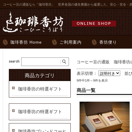
コーヒー豆の通販なら「珈琲香坊」 世界各国の優良農園から厳選した、安心・安全・
珈琲香坊 Home
ご利用案内
香坊便り
コーヒー豆の通販 珈琲香坊の
表示切替：
並
商品カテゴリ
9件中1件～9件を表示
珈琲香坊の特選ギフト
商品一覧
珈琲香坊の特選ギフト
珈琲香坊ブレンドコーヒ