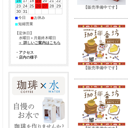
16
17
18
19
20
21
22
23
24
25
26
27
28
29
【販売準備中です】
30
31
■
■
今日
お休み
■
短縮営業
【定休日】
水曜日＋月最終木曜日
⇒ 詳しいご案内はこちら
・
アクセス
・
店内の様子
【販売準備中です】