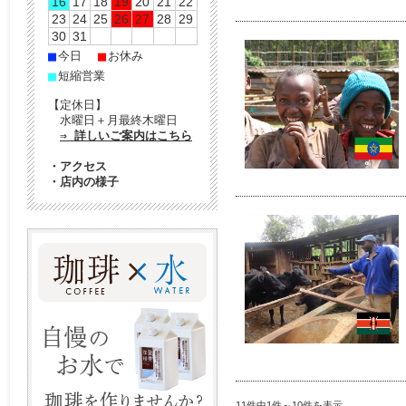
16
17
18
19
20
21
22
23
24
25
26
27
28
29
30
31
■
■
今日
お休み
■
短縮営業
【定休日】
水曜日＋月最終木曜日
⇒ 詳しいご案内はこちら
・
アクセス
・
店内の様子
11件中1件～10件を表示