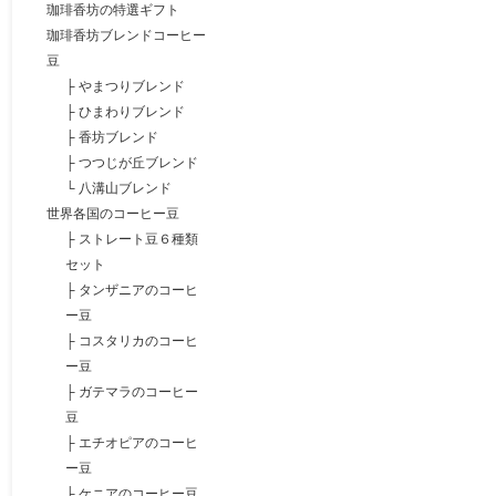
珈琲香坊の特選ギフト
珈琲香坊ブレンドコーヒー
豆
├
やまつりブレンド
├
ひまわりブレンド
├
香坊ブレンド
├
つつじが丘ブレンド
└
八溝山ブレンド
世界各国のコーヒー豆
├
ストレート豆６種類
セット
├
タンザニアのコーヒ
ー豆
├
コスタリカのコーヒ
ー豆
├
ガテマラのコーヒー
豆
├
エチオピアのコーヒ
ー豆
├
ケニアのコーヒー豆