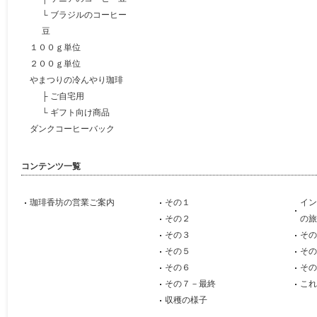
└
ブラジルのコーヒー
豆
１００ｇ単位
２００ｇ単位
やまつりの冷んやり珈琲
├
ご自宅用
└
ギフト向け商品
ダンクコーヒーバック
コンテンツ一覧
珈琲香坊の営業ご案内
その１
イン
その２
の旅
その３
その
その５
その
その６
その
その７－最終
これ
収穫の様子