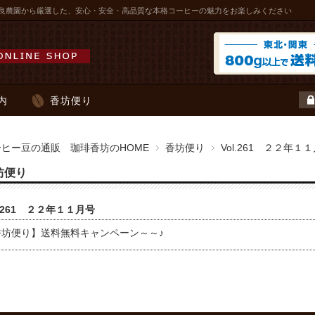
良農園から厳選した、安心・安全・高品質な本格コーヒーの魅力をお楽しみください
内
香坊便り
ーヒー豆の通販 珈琲香坊のHOME
香坊便り
Vol.261 ２２年１
坊便り
l.261 ２２年１１月号
香坊便り】送料無料キャンペーン～～♪