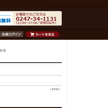
１月号
香坊便り