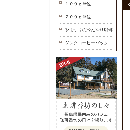
１００ｇ単位
２００ｇ単位
やまつりの冷んやり珈琲
ダンクコーヒーバック