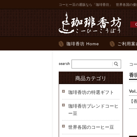
コーヒー豆の通販なら「珈琲香坊」 世界各国の優
珈琲香坊 Home
ご利用案
コ
香
商品カテゴリ
Vo
珈琲香坊の特選ギフト
【
珈琲香坊ブレンドコーヒ
ー豆
世界各国のコーヒー豆