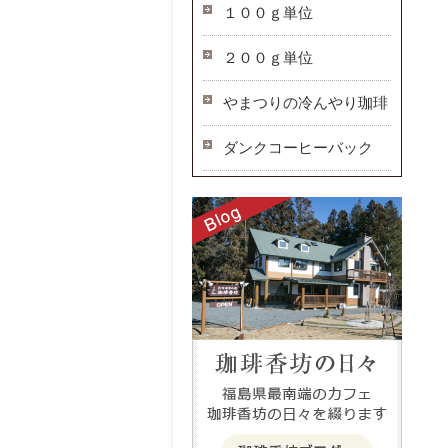
１００ｇ単位
２００ｇ単位
やまつりの冷んやり珈琲
ダンクコーヒーバック