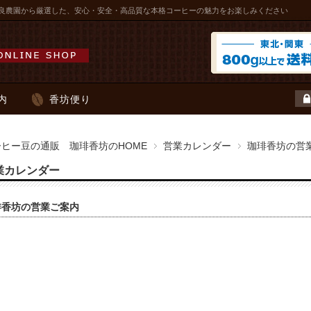
良農園から厳選した、安心・安全・高品質な本格コーヒーの魅力をお楽しみください
内
香坊便り
ーヒー豆の通販 珈琲香坊のHOME
営業カレンダー
珈琲香坊の営
業カレンダー
琲香坊の営業ご案内