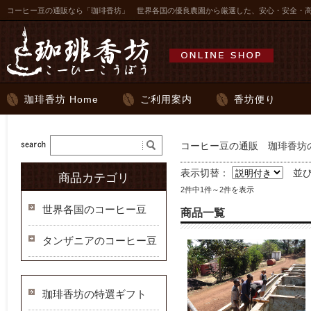
コーヒー豆の通販なら「珈琲香坊」 世界各国の優良農園から厳選した、安心・安全・
珈琲香坊 Home
ご利用案内
香坊便り
コーヒー豆の通販 珈琲香坊の
表示切替：
並
商品カテゴリ
2件中1件～2件を表示
世界各国のコーヒー豆
商品一覧
タンザニアのコーヒー豆
珈琲香坊の特選ギフト