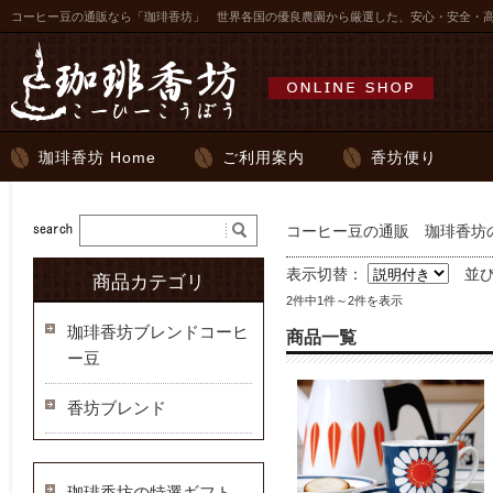
コーヒー豆の通販なら「珈琲香坊」 世界各国の優良農園から厳選した、安心・安全・
珈琲香坊 Home
ご利用案内
香坊便り
コーヒー豆の通販 珈琲香坊の
表示切替：
並
商品カテゴリ
2件中1件～2件を表示
珈琲香坊ブレンドコーヒ
商品一覧
ー豆
香坊ブレンド
珈琲香坊の特選ギフト