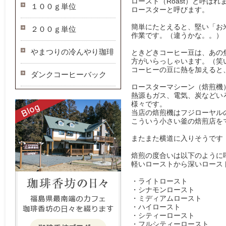
ロースト（Roast）と呼ば
１００ｇ単位
ロースターと呼びます。
簡単にたとえると、堅い「お
２００ｇ単位
作業です。（違うかな。。）
やまつりの冷んやり珈琲
ときどきコーヒー豆は、あの
方がいらっしゃいます。（笑
コーヒーの豆に熱を加えると
ダンクコーヒーバック
ロースターマシーン（焙煎機
熱源もガス、電気、炭などい
様々です。
当店の焙煎機はフジローヤルの
こういう小さい釜の焙煎店を
またまた横道に入りそうです
焙煎の度合いは以下のように
軽いローストから深いロース
・ライトロースト
・シナモンロースト
・ミディアムロースト
・ハイロースト
・シティーロースト
・フルシティーロースト