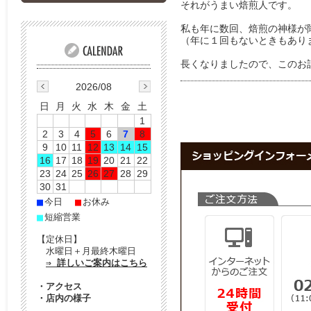
それがうまい焙煎人です。
私も年に数回、焙煎の神様が
（年に１回もないときもあり
長くなりましたので、このお
2026/08
日
月
火
水
木
金
土
1
2
3
4
5
6
7
8
9
10
11
12
13
14
15
16
17
18
19
20
21
22
23
24
25
26
27
28
29
30
31
■
■
今日
お休み
■
短縮営業
【定休日】
水曜日＋月最終木曜日
⇒ 詳しいご案内はこちら
・
アクセス
・
店内の様子