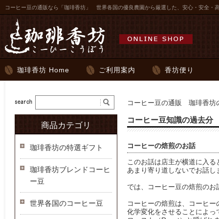
コーヒー豆の通販なら「珈琲香坊」 世界各国の優良農園から厳選した、安心・安全・
珈琲香坊 Home
ご利用案内
香坊便り
コーヒー豆の通販 珈琲香坊の
コーヒー豆知識の過去分
商品カテゴリ
コーヒーの焙煎のお話
珈琲香坊の特選ギフト
このお話は店主が横道に入る
珈琲香坊ブレンドコーヒ
あまり寄り道しないでお話し
ー豆
では、コーヒー豆の焙煎のお
世界各国のコーヒー豆
コーヒーの焙煎は、コーヒー
化学変化をさせることによっ