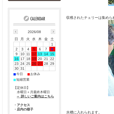
収穫されたチェリーは集めら
2026/08
日
月
火
水
木
金
土
1
2
3
4
5
6
7
8
9
10
11
12
13
14
15
16
17
18
19
20
21
22
23
24
25
26
27
28
29
30
31
■
■
今日
お休み
■
短縮営業
【定休日】
水曜日＋月最終木曜日
⇒ 詳しいご案内はこちら
・
アクセス
・
店内の様子
水槽に入れられます。