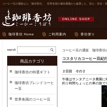
コーヒー豆の通販なら「珈琲香坊」 世界各国の優良農園から厳選した、安心・安全・
珈琲香坊 Home
ご利用案内
香坊便り
コーヒー豆の通販 珈琲香坊の
コスタリカコーヒー豆紀行2
商品カテゴリ
２日目 その２
珈琲香坊の特選ギフト
午後はサンタアニータ農園に
珈琲香坊ブレンドコーヒ
約１時間ちょっとの車の旅で
ー豆
世界各国のコーヒー豆