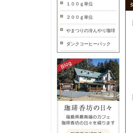
１００ｇ単位
２００ｇ単位
やまつりの冷んやり珈琲
ダンクコーヒーバック