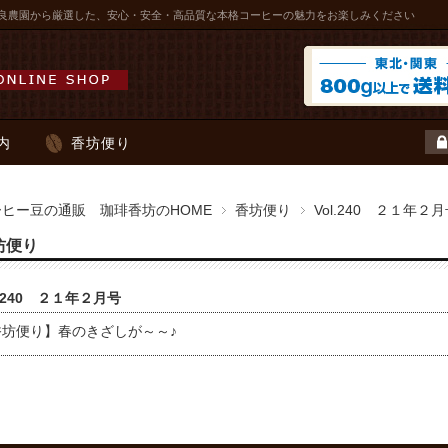
良農園から厳選した、安心・安全・高品質な本格コーヒーの魅力をお楽しみください
内
香坊便り
ーヒー豆の通販 珈琲香坊のHOME
香坊便り
Vol.240 ２１年２
坊便り
l.240 ２１年２月号
香坊便り】春のきざしが～～♪