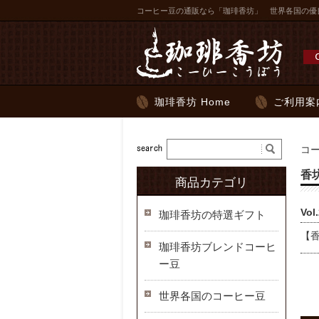
コーヒー豆の通販なら「珈琲香坊」 世界各国の優
珈琲香坊 Home
ご利用案
コ
香
商品カテゴリ
Vo
珈琲香坊の特選ギフト
【
珈琲香坊ブレンドコーヒ
ー豆
世界各国のコーヒー豆