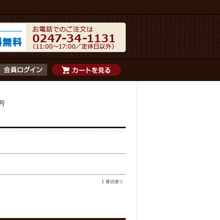
月号
香坊便り