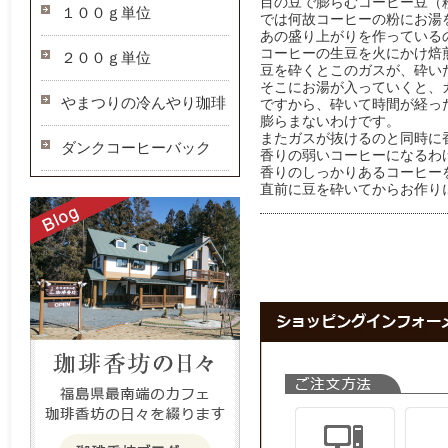
目の豆で膨らむコーヒー豆（
１００ｇ単位
では何故コーヒーの粉にお湯
あの盛り上がりを作っている
コーヒーの生豆を火にかけ焙
２００ｇ単位
豆を砕くとこのガスが、砕い
そこにお湯が入っていくと、
やまつりの冷んやり珈琲
ですから、砕いて時間が経っ
膨らまないわけです。
またガスが抜けるのと同時に
ダンクコーヒーバック
香りの弱いコーヒーになるわ
香りのしっかりあるコーヒー
直前に豆を砕いてからお作り