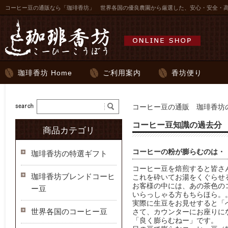
コーヒー豆の通販なら「珈琲香坊」 世界各国の優良農園から厳選した、安心・安全・
珈琲香坊 Home
ご利用案内
香坊便り
コーヒー豆の通販 珈琲香坊の
コーヒー豆知識の過去分
商品カテゴリ
コーヒーの粉が膨らむのは・
珈琲香坊の特選ギフト
コーヒー豆を焙煎すると皆さ
珈琲香坊ブレンドコーヒ
これを砕いてお湯をくぐらせ
お客様の中には、あの茶色の
ー豆
いらっしゃる方もちらほら。
実際に生豆をお見せすると「
世界各国のコーヒー豆
さて、カウンターにお座りに
「良く膨らむねー」です。