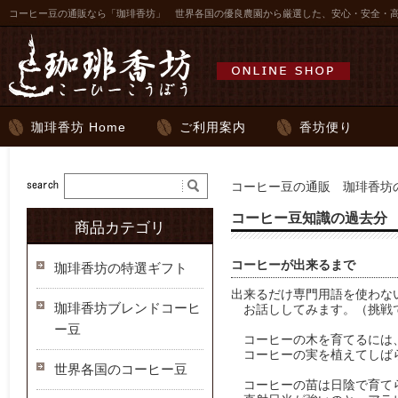
コーヒー豆の通販なら「珈琲香坊」 世界各国の優良農園から厳選した、安心・安全・
珈琲香坊 Home
ご利用案内
香坊便り
コーヒー豆の通販 珈琲香坊の
コーヒー豆知識の過去分
商品カテゴリ
コーヒーが出来るまで
珈琲香坊の特選ギフト
出来るだけ専門用語を使わな
珈琲香坊ブレンドコーヒ
お話ししてみます。（挑戦
ー豆
コーヒーの木を育てるには
コーヒーの実を植えてしば
世界各国のコーヒー豆
コーヒーの苗は日陰で育て