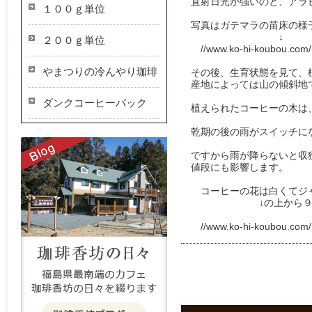
直射日光が強いのと、アラ
１００ｇ単位
写真はガテマラの苗床の様
↓
２００ｇ単位
//www.ko-hi-koubou.com/
やまつりの冷んやり珈琲
その後、生育状態を見て、
産地によっては山の傾斜地で
ダンクコーヒーバック
植えられたコーヒーの木は
乾期の後の雨がスイッチに
ですから雨が降らないと収獲
値段にも影響します。
コーヒーの花は白くてジャ
↓の上から９つめ
//www.ko-hi-koubou.com/