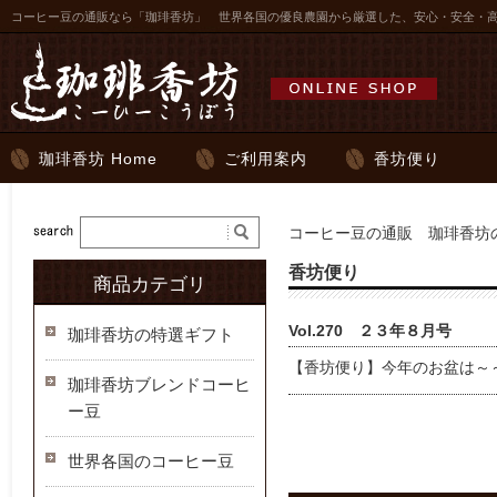
コーヒー豆の通販なら「珈琲香坊」 世界各国の優良農園から厳選した、安心・安全・
珈琲香坊 Home
ご利用案内
香坊便り
コーヒー豆の通販 珈琲香坊の
香坊便り
商品カテゴリ
Vol.270 ２３年８月号
珈琲香坊の特選ギフト
【香坊便り】今年のお盆は～
珈琲香坊ブレンドコーヒ
ー豆
世界各国のコーヒー豆