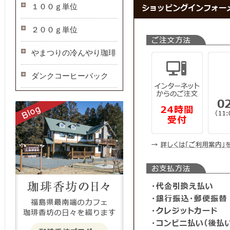
１００ｇ単位
２００ｇ単位
やまつりの冷んやり珈琲
ダンクコーヒーバック