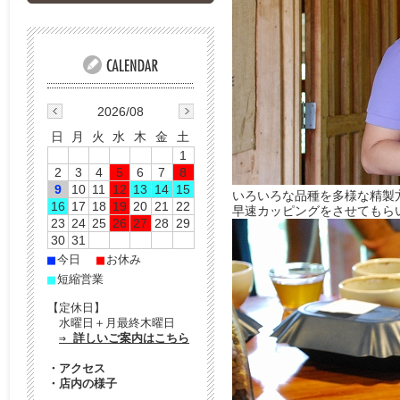
2026/08
日
月
火
水
木
金
土
1
2
3
4
5
6
7
8
9
10
11
12
13
14
15
いろいろな品種を多様な精製
16
17
18
19
20
21
22
早速カッピングをさせてもら
23
24
25
26
27
28
29
30
31
■
■
今日
お休み
■
短縮営業
【定休日】
水曜日＋月最終木曜日
⇒ 詳しいご案内はこちら
・
アクセス
・
店内の様子