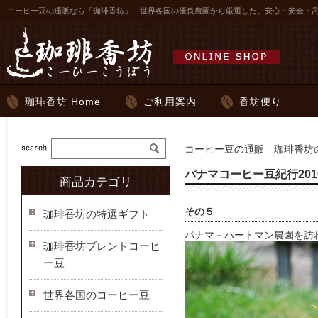
コーヒー豆の通販なら「珈琲香坊」 世界各国の優良農園から厳選した、安心・安全・
珈琲香坊 Home
ご利用案内
香坊便り
コーヒー豆の通販 珈琲香坊の
パナマコーヒー豆紀行201
商品カテゴリ
その５
珈琲香坊の特選ギフト
パナマ－ハートマン農園を訪
珈琲香坊ブレンドコーヒ
ー豆
世界各国のコーヒー豆