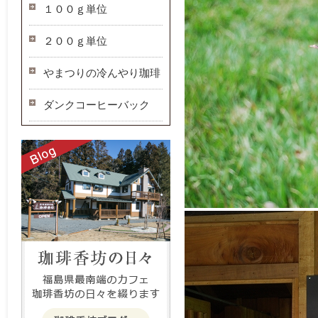
１００ｇ単位
２００ｇ単位
やまつりの冷んやり珈琲
ダンクコーヒーバック