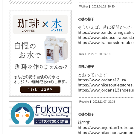
Walker
2023.01.02
16:30
収穫の様子
そういえば、昔は疑問だった
https://www.pandorarings.uk.
https://www.adidasultraboost.
https://www.trainersstore.uk.
Kim
2022.11.30
14:18
収穫の様子
とおっています
https://www.jordans12.us/
https://www.nikesoutletstores
https://www.jordans13shoes.u
Rodolfo
2022.11.07
22:38
収穫の様子
線です
https://www.airjordan1retro.u
https://www.nikeshoeswomen