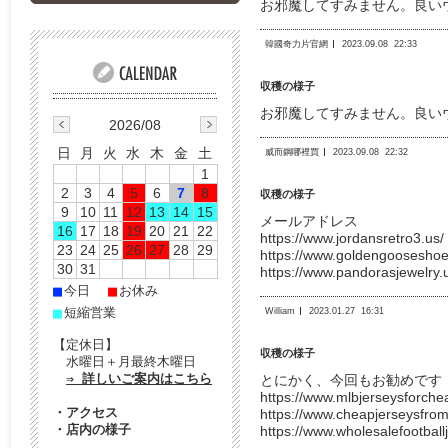
お邪魔してすみません。良いウ
韓國奇力片官網
2023.09.08
22:33
収穫の様子
お邪魔してすみません。良いウ
2026/08
日
月
火
水
木
金
土
威而鋼哪裡買
2023.09.08
22:32
1
2
3
4
5
6
7
8
収穫の様子
9
10
11
12
13
14
15
メールアドレス
16
17
18
19
20
21
22
https://www.jordansretro3.us/
23
24
25
26
27
28
29
https://www.goldengooseshoe
30
31
https://www.pandorasjewelry.
■
■
今日
お休み
■
短縮営業
William
2023.01.27
16:31
【定休日】
収穫の様子
水曜日＋月最終木曜日
⇒ 詳しいご案内はこちら
とにかく、今回もお勧めです
https://www.mlbjerseysforche
・
アクセス
https://www.cheapjerseysfro
・
店内の様子
https://www.wholesalefootbal