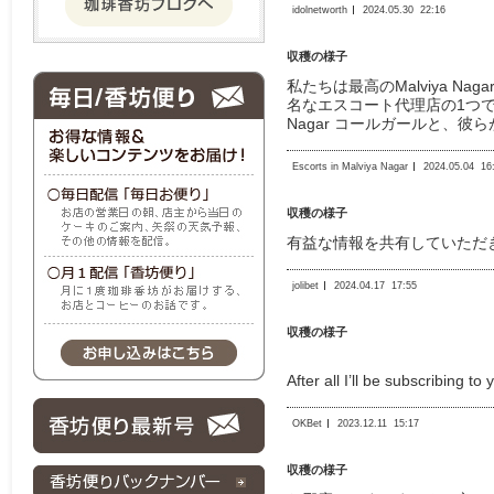
idolnetworth
2024.05.30
22:16
収穫の様子
私たちは最高のMalviya 
名なエスコート代理店の1つで
Nagar コールガールと、
Escorts in Malviya Nagar
2024.05.04
16
収穫の様子
有益な情報を共有していただ
jolibet
2024.04.17
17:55
収穫の様子
After all I’ll be subscribing t
OKBet
2023.12.11
15:17
収穫の様子