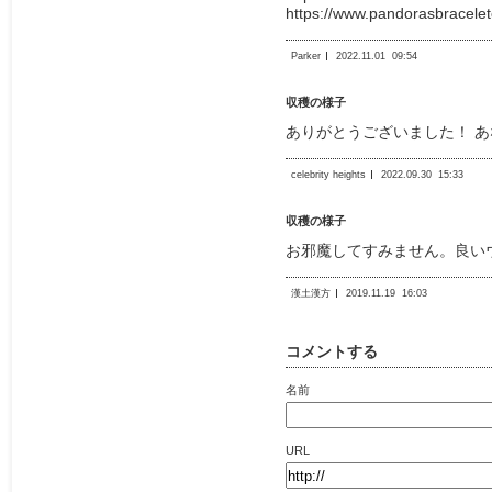
https://www.pandorasbracele
Parker
2022.11.01
09:54
収穫の様子
ありがとうございました！ 
celebrity heights
2022.09.30
15:33
収穫の様子
お邪魔してすみません。良いウ
漢土漢方
2019.11.19
16:03
コメントする
名前
URL