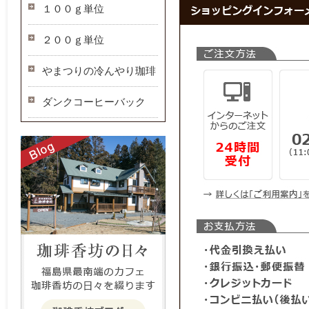
１００ｇ単位
２００ｇ単位
やまつりの冷んやり珈琲
ダンクコーヒーバック