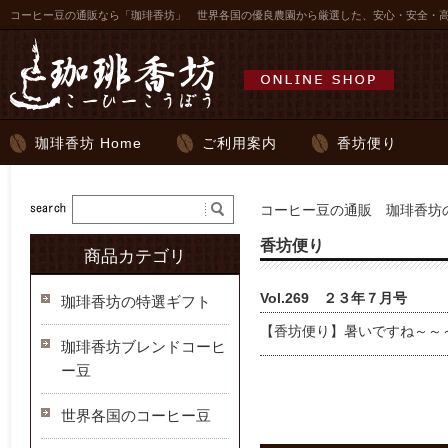
コーヒー豆の通販なら「珈琲香坊」 世界各国の優良農園から厳選した、安心・安全・
珈琲香坊 Home
ご利用案内
香坊便り
コーヒー豆の通販 珈琲香坊の
香坊便り
商品カテゴリ
Vol.269 ２３年７月号
珈琲香坊の特選ギフト
【香坊便り】暑いですね～～
珈琲香坊ブレンドコーヒ
ー豆
世界各国のコーヒー豆