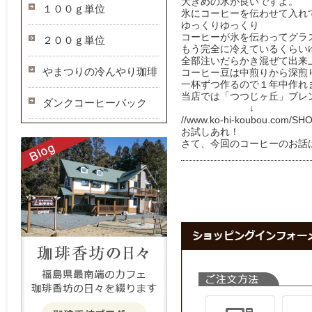
大きめの氷が良いですよ。
１００ｇ単位
氷にコーヒーを伝わせて入れ
ゆっくりゆっくり
コーヒーが氷を伝わってグラ
２００ｇ単位
もう完全に冷えているくらい
全部注いだらかき混ぜて出来
やまつりの冷んやり珈琲
コーヒー豆は中煎りから深煎
一杯ずつ作るので１年中作れ
当店では「つつじヶ丘」ブレ
ダンクコーヒーバック
↓
//www.ko-hi-koubou.com/SHO
お試しあれ！
さて、今回のコーヒーのお話