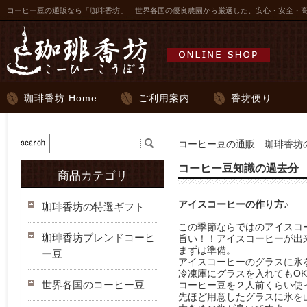
コーヒー豆の通販なら「珈琲香坊」 世界各国の優良農園から厳選した、安心・安全・
珈琲香坊 Home
ご利用案内
香坊便り
コーヒー豆の通販 珈琲香坊の
コーヒー豆知識の過去分
商品カテゴリ
アイスコーヒーの作り方♪
珈琲香坊の特選ギフト
この季節ならではのアイスコ
珈琲香坊ブレンドコーヒ
旨い！！アイスコーヒーが出
まずは準備。
ー豆
アイスコーヒーのグラスに氷
冷凍庫にグラスを入れてもO
世界各国のコーヒー豆
コーヒー豆を２人前くらい使
先ほど用意したグラスに氷を