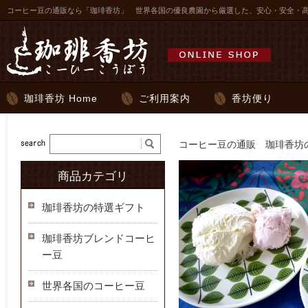
コーヒー豆の通販なら「珈琲香坊」 世界各国の優良農園から厳選した、安心・安全・
珈琲香坊 Home
ご利用案内
香坊便り
コーヒー豆の通販 珈琲香坊の
商品カテゴリ
珈琲香坊の特選ギフト
珈琲香坊ブレンドコーヒ
ー豆
世界各国のコーヒー豆