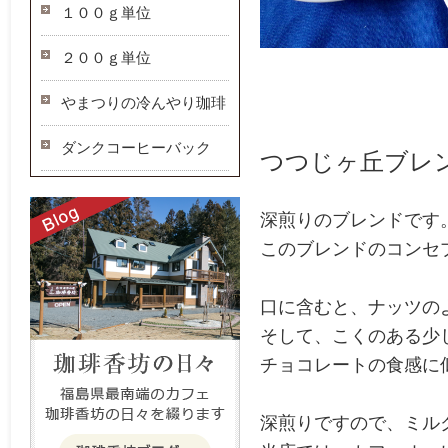
１００ｇ単位
２００ｇ単位
やまつりの冷んやり珈琲
ダンクコーヒーバック
つつじヶ丘ブレ
深煎りのブレンドです
このブレンドのコンセ
口に含むと、ナッツの
そして、こくのある少
チョコレートの食感に
深煎りですので、ミル