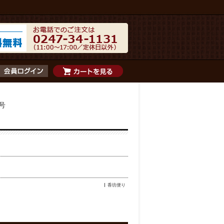
月号
香坊便り