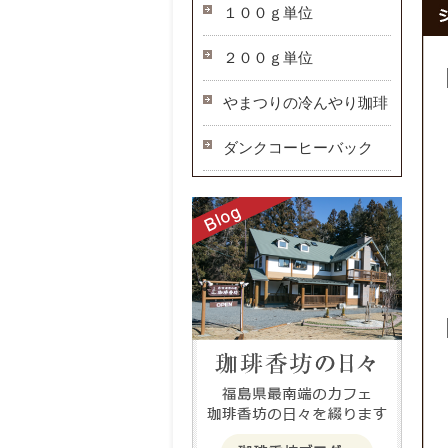
１００ｇ単位
２００ｇ単位
やまつりの冷んやり珈琲
ダンクコーヒーバック