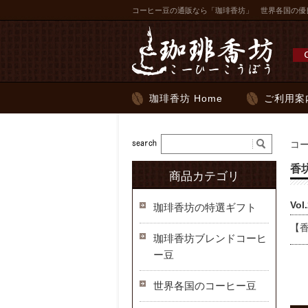
コーヒー豆の通販なら「珈琲香坊」 世界各国の優
珈琲香坊 Home
ご利用案
コ
香
商品カテゴリ
Vo
珈琲香坊の特選ギフト
【
珈琲香坊ブレンドコーヒ
ー豆
世界各国のコーヒー豆