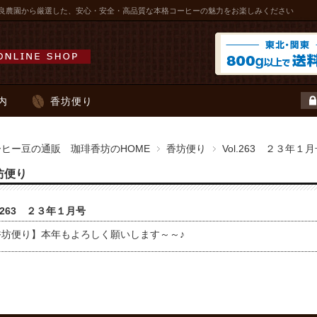
良農園から厳選した、安心・安全・高品質な本格コーヒーの魅力をお楽しみください
内
香坊便り
ーヒー豆の通販 珈琲香坊のHOME
香坊便り
Vol.263 ２３年１
坊便り
l.263 ２３年１月号
香坊便り】本年もよろしく願いします～～♪