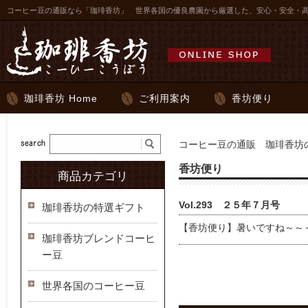
コーヒー豆の通販なら「珈琲香坊」 世界各国の優良農園から厳選した、安心・安全・
珈琲香坊 Home
ご利用案内
香坊便り
コーヒー豆の通販 珈琲香坊の
香坊便り
商品カテゴリ
Vol.293 ２５年７月号
珈琲香坊の特選ギフト
【香坊便り】暑いですね～～
珈琲香坊ブレンドコーヒ
ー豆
世界各国のコーヒー豆