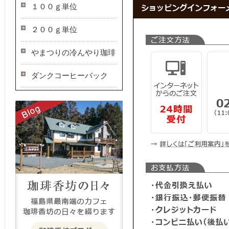
１００ｇ単位
２００ｇ単位
やまつりの冷んやり珈琲
ダンクコーヒーバック