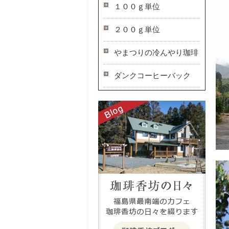
１００ｇ単位
２００ｇ単位
やまつりの冷んやり珈琲
ダンクコーヒーバック