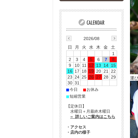
2026/08
日
月
火
水
木
金
土
1
2
3
4
5
6
7
8
9
10
11
12
13
14
15
16
17
18
19
20
21
22
23
24
25
26
27
28
29
運
30
31
■
■
今日
お休み
■
短縮営業
【定休日】
水曜日＋月最終木曜日
⇒ 詳しいご案内はこちら
・
アクセス
・
店内の様子