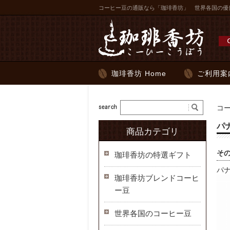
コーヒー豆の通販なら「珈琲香坊」 世界各国の優
珈琲香坊 Home
ご利用案
コ
パ
商品カテゴリ
そ
珈琲香坊の特選ギフト
パ
珈琲香坊ブレンドコーヒ
ー豆
世界各国のコーヒー豆