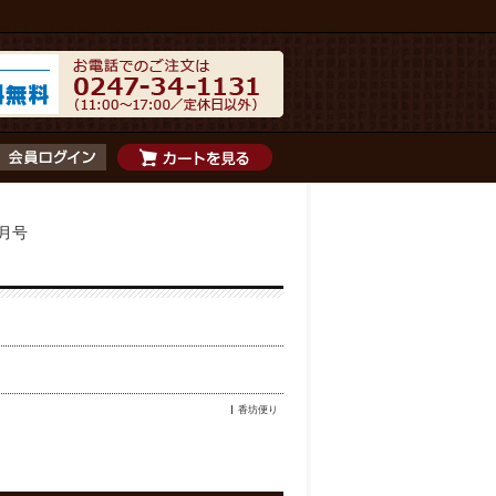
０月号
香坊便り