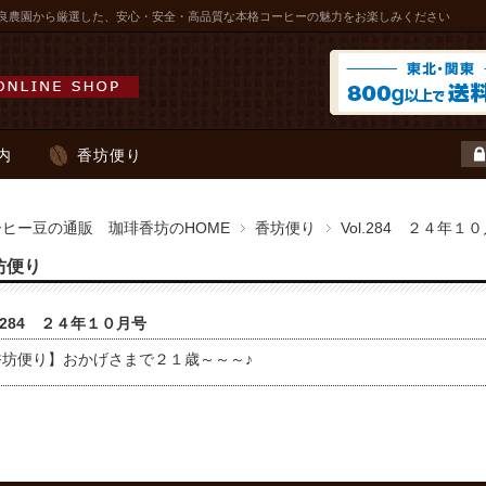
良農園から厳選した、安心・安全・高品質な本格コーヒーの魅力をお楽しみください
内
香坊便り
ーヒー豆の通販 珈琲香坊のHOME
香坊便り
Vol.284 ２４年１
坊便り
l.284 ２４年１０月号
香坊便り】おかげさまで２１歳～～～♪