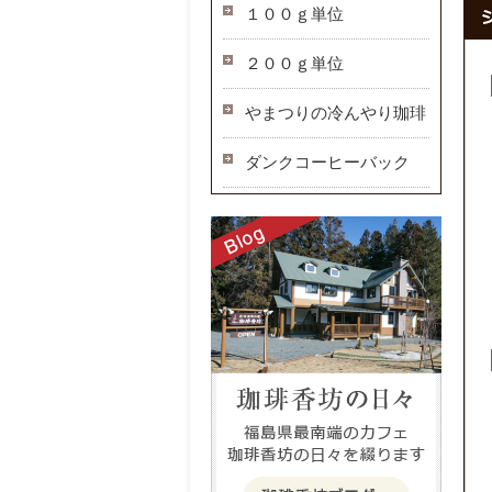
１００ｇ単位
２００ｇ単位
やまつりの冷んやり珈琲
ダンクコーヒーバック