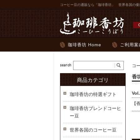
コーヒー豆の通販なら「珈琲香坊」 世界各国の優
珈琲香坊 Home
ご利用案
コ
香
商品カテゴリ
Vo
珈琲香坊の特選ギフト
【
珈琲香坊ブレンドコーヒ
ー豆
世界各国のコーヒー豆