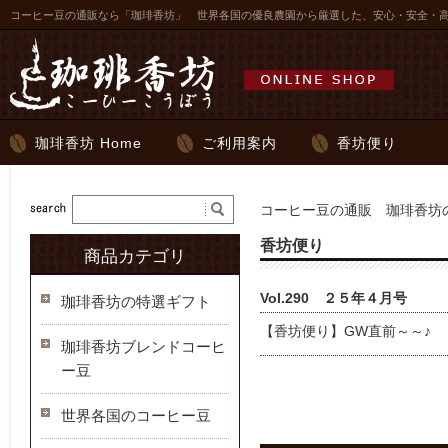
コーヒー豆の通販なら「珈琲香坊」 世界各国の優良農園から厳選した、安心・安全・
珈琲香坊 Home
ご利用案内
香坊便り
コーヒー豆の通販 珈琲香坊の
香坊便り
商品カテゴリ
Vol.290 ２５年４月号
珈琲香坊の特選ギフト
【香坊便り】GW直前～～♪
珈琲香坊ブレンドコーヒ
ー豆
世界各国のコーヒー豆