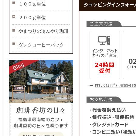
１００ｇ単位
２００ｇ単位
やまつりの冷んやり珈琲
ダンクコーヒーバック