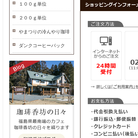
１００ｇ単位
２００ｇ単位
やまつりの冷んやり珈琲
ダンクコーヒーバック