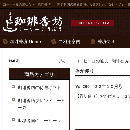
コーヒー豆の通販なら「珈琲香坊」 世界各国の優良農園から厳選した、安心・安全・
珈琲香坊 Home
ご利用案内
香坊便り
コーヒー豆の通販 珈琲香坊の
香坊便り
商品カテゴリ
Vol.260 ２２年１０月号
珈琲香坊の特選ギフト
【香坊便り】おかげさまで１9
珈琲香坊ブレンドコーヒ
ー豆
世界各国のコーヒー豆