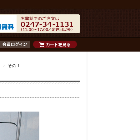
年
その１