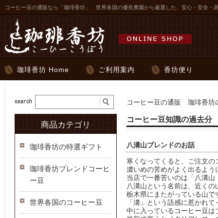
コーヒー豆の通販なら「珈琲香坊」 世界各国の優良農園から厳選した、安心・安全・
珈琲香坊 Home
ご利用案内
香坊便り
コーヒー豆の通販 珈琲香坊の
コーヒー豆知識の過去分
商品カテゴリ
八溝山ブレンドのお話
珈琲香坊の特選ギフト
寒くなってくると、ご注文の
珈琲香坊ブレンドコーヒ
濃いめの苦めがよく出るよう
当店で一番苦いのは「八溝山
ー豆
八溝山という名前は、近くの
栃木県にまたがっている山で
世界各国のコーヒー豆
「溝」という語感に惹かれて
中に入っているコーヒー豆は