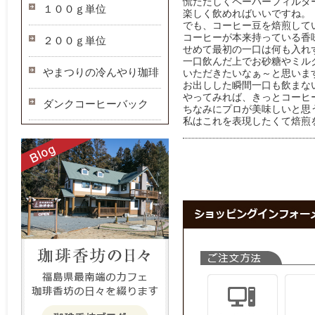
慌ただしくペーパーフィルタ
１００ｇ単位
楽しく飲めればいいですね。
でも、コーヒー豆を焙煎して
コーヒーが本来持っている香
２００ｇ単位
せめて最初の一口は何も入れ
一口飲んだ上でお砂糖やミル
やまつりの冷んやり珈琲
いただきたいなぁ～と思いま
お出しした瞬間一口も飲まな
やってみれば、きっとコーヒ
ダンクコーヒーバック
ちなみにプロが美味しいと思
私はこれを表現したくて焙煎