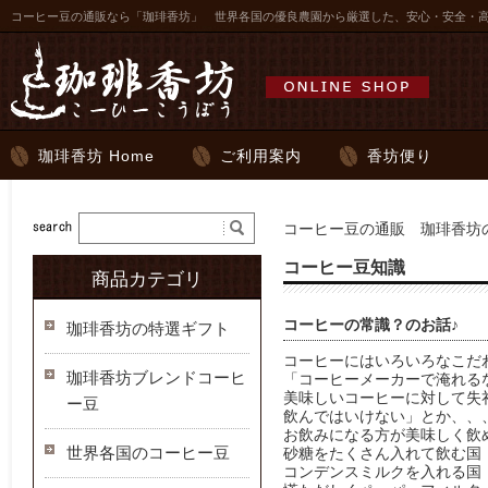
コーヒー豆の通販なら「珈琲香坊」 世界各国の優良農園から厳選した、安心・安全・
珈琲香坊 Home
ご利用案内
香坊便り
コーヒー豆の通販 珈琲香坊の
コーヒー豆知識
商品カテゴリ
コーヒーの常識？のお話♪
珈琲香坊の特選ギフト
コーヒーにはいろいろなこだ
珈琲香坊ブレンドコーヒ
「コーヒーメーカーで淹れる
美味しいコーヒーに対して失
ー豆
飲んではいけない」とか、、
お飲みになる方が美味しく飲
世界各国のコーヒー豆
砂糖をたくさん入れて飲む国
コンデンスミルクを入れる国