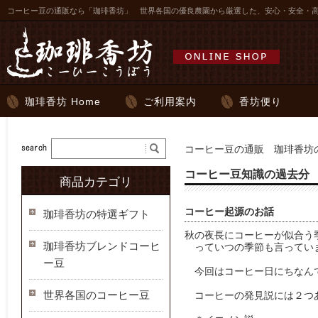
コーヒー豆の通販なら「珈琲香坊」 世界各国の優良農園から厳選した、安心・安全・
珈琲香坊 Home
ご利用案内
香坊便り
コーヒー豆の通販 珈琲香坊の
コーヒー豆知識の過去分
商品カテゴリ
コーヒー起源のお話
珈琲香坊の特選ギフト
秋の夜長にコーヒーが似合う季
珈琲香坊ブレンドコーヒ
　っていつの季節も言っていま
ー豆
　今回はコーヒー日にちなん
世界各国のコーヒー豆
　コーヒーの発見説には２つあ