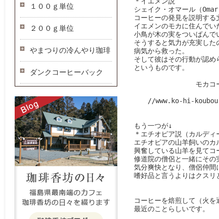
　＊イエメン説

１００ｇ単位
　シェイク・オマール（Omar
　コーヒーの発見を説明する
　イエメンのモカに住んでい
２００ｇ単位
　小鳥が木の実をついばんで
　そうすると気力が充実した
やまつりの冷んやり珈琲
　病気から救った。

　そして彼はその行動が認め
　というものです。

ダンクコーヒーバック
　　　　　　　　　　モカコー
　　　　　　　　　　　　　　
//www.ko-hi-koubou
　もう一つが↓

　＊エチオピア説（カルディー（
　エチオピアの山羊飼いのカル
　興奮している山羊を見てコ
　修道院の僧侶と一緒にその
　気分爽快となり、僧侶仲間
　嗜好品と言うよりはクスリと
　コーヒーを焙煎して（火を
　最近のことらしいです。
