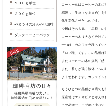
１００ｇ単位
コーヒー豆はコーヒーの木に
精製し、生豆（なままめ）を
２００ｇ単位
化学変化させたものです。

やまつりの冷んやり珈琲
今日はその大元、「品種」の
ダンクコーヒーバック
コーヒーの木は大きく分けて２
一つは、カネフォラ種ってい
「ロブ種」です。この品種は
またコーヒーの木の病気「銹
また、香りが強く液体中への
よく使われます。カフェイン
もうひとつの品種が当店でも
原産地はエチオピアと考えれれ
この品種は、ロブ種に比べてデ