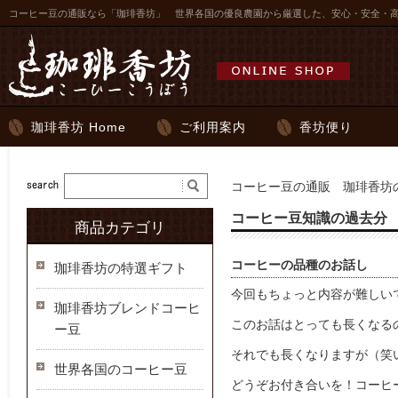
コーヒー豆の通販なら「珈琲香坊」 世界各国の優良農園から厳選した、安心・安全・
珈琲香坊 Home
ご利用案内
香坊便り
コーヒー豆の通販 珈琲香坊の
コーヒー豆知識の過去分
商品カテゴリ
コーヒーの品種のお話し
珈琲香坊の特選ギフト
今回もちょっと内容が難しいで
珈琲香坊ブレンドコーヒ
このお話はとっても長くなる
ー豆
それでも長くなりますが（笑い
世界各国のコーヒー豆
どうぞお付き合いを！コーヒー