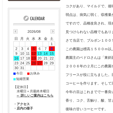
コクがあり、マイルドで、後味
弱点は、病気に弱く、収穫量
ですので、品種改良され、現
2026/08
見つけられない品種でもありま
日
月
火
水
木
金
土
さて当店で、ブルボン１００
1
2
3
4
5
6
7
8
この農園は標高１５００ｍ以
9
10
11
12
13
14
15
農園主のペドロさんは「東斜
16
17
18
19
20
21
22
23
24
25
26
27
28
29
２００６年の２月にこの農園
30
31
■
■
今日
お休み
フリースが役に立ちました。
■
短縮営業
コーヒーを作ります。そして
【定休日】
水曜日＋月最終木曜日
今年の豆はこれまでで一番良
⇒ 詳しいご案内はこちら
香り、コク、舌触り、酸、甘
・
アクセス
・
店内の様子
後味の甘いコーヒーです。
