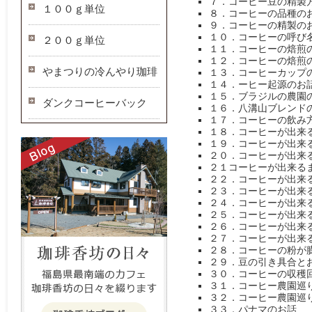
７．コーヒー豆の精製
１００ｇ単位
８．コーヒーの品種の
９．コーヒーの精製の
１０．コーヒーの呼び
２００ｇ単位
１１．コーヒーの焙煎
１２．コーヒーの焙煎
やまつりの冷んやり珈琲
１３．コーヒーカップ
１４．ーヒー起源のお
１５．ブラジルの農園
ダンクコーヒーバック
１６．八溝山ブレンド
１７．コーヒーの飲み
１８．コーヒーが出来
１９．コーヒーが出来
２０．コーヒーが出来
２１コーヒーが出来る
２２．コーヒーが出来
２３．コーヒーが出来
２４．コーヒーが出来
２５．コーヒーが出来
２６．コーヒーが出来
２７．コーヒーが出来
２８．コーヒーの粉が
２９．豆の引き具合と
３０．コーヒーの収穫
３１．コーヒー農園巡
３２．コーヒー農園巡
３３．パナマのお話