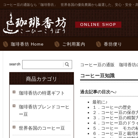
コーヒー豆の通販なら「珈琲香坊」 世界各国の優良農園から厳選した、安心・安全・
珈琲香坊 Home
ご利用案内
香坊便り
コーヒー豆の通販 珈琲香坊の
コーヒー豆知識
商品カテゴリ
過去記事の目次へ♪
珈琲香坊の特選ギフト
最初に♪
珈琲香坊ブレンドコーヒ
１．コーヒーの歴史
２．コーヒー豆の保存
ー豆
３．コーヒー豆の精製
４．コーヒー豆のドラ
世界各国のコーヒー豆
５．コーヒー モカの
６．コーヒー豆と栽培