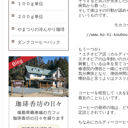
　そうすると気力が充実した
１００ｇ単位
　病気から救った。

　そして彼はその行動が認め
　というものです。

２００ｇ単位
　　　　　　　　　　モカコー
やまつりの冷んやり珈琲
　　　　　　　　　　　　　　
//www.ko-hi-koubou
ダンクコーヒーバック
　もう一つが↓

　＊エチオピア説（カルディー（
　エチオピアの山羊飼いのカル
　興奮している山羊を見てコ
　修道院の僧侶と一緒にその
　気分爽快となり、僧侶仲間
　嗜好品と言うよりはクスリと
　コーヒーを焙煎して（火を
　最近のことらしいです。

　コーヒーの発祥の地は、ど
　定説とされています。

　ちなみにカルディーコーヒ