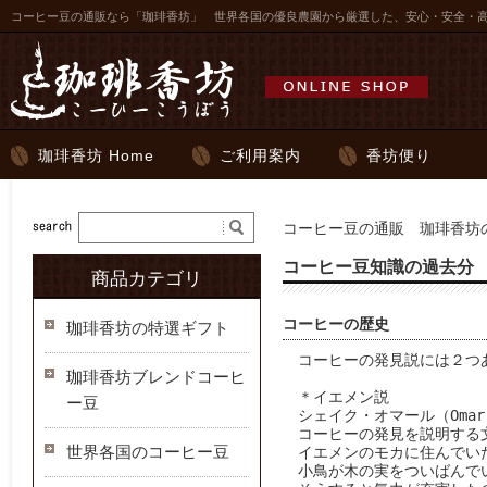
コーヒー豆の通販なら「珈琲香坊」 世界各国の優良農園から厳選した、安心・安全・
珈琲香坊 Home
ご利用案内
香坊便り
コーヒー豆の通販 珈琲香坊の
コーヒー豆知識の過去分
商品カテゴリ
コーヒーの歴史
珈琲香坊の特選ギフト
　コーヒーの発見説には２つあ
珈琲香坊ブレンドコーヒ
　＊イエメン説

ー豆
　シェイク・オマール（Omar
　コーヒーの発見を説明する
世界各国のコーヒー豆
　イエメンのモカに住んでい
　小鳥が木の実をついばんで