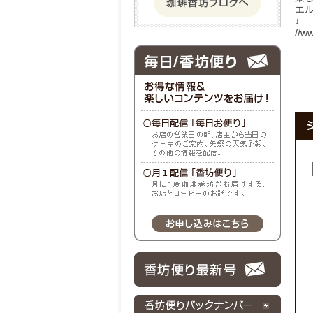
エ
↓
//w