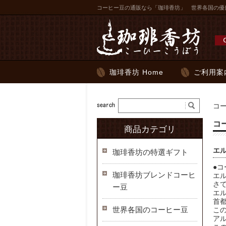
コーヒー豆の通販なら「珈琲香坊」 世界各国の優
珈琲香坊 Home
ご利用案
コ
コ
商品カテゴリ
エ
珈琲香坊の特選ギフト
●コ
珈琲香坊ブレンドコーヒ
エ
さ
ー豆
エ
首
世界各国のコーヒー豆
こ
ア