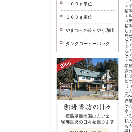
こ
１００ｇ単位
レ
精
エ
２００ｇ単位
ガ
精
やまつりの冷んやり珈琲
ち
見
そ
ダンクコーヒーバック
山
も
そ
ト
移
多
私
ピ
（
こ
//w
収
そ
今
い
私
も
楽