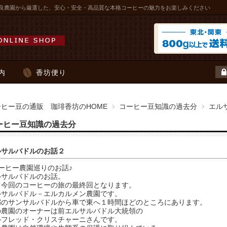
良農園から厳選した、安心・安全・高品質な本格コーヒーの魅力をお楽しみください
内
香坊便り
ーヒー豆の通販 珈琲香坊のHOME
コーヒー豆知識の過去分
エル
ーヒー豆知識の過去分
ルサルバドルのお話２
ーヒー農園巡りのお話♪
ルサルバドルのお話。
て今回のコーヒーの旅の最終回となります。
ルサルバドル－エルカルメン農園です。
都のサンサルバドルから車で東へ１時間ほどのところにあります。
の農園のオーナーは前エルサルバドル大統領の
ルフレッド・クリスチャーニさんです。