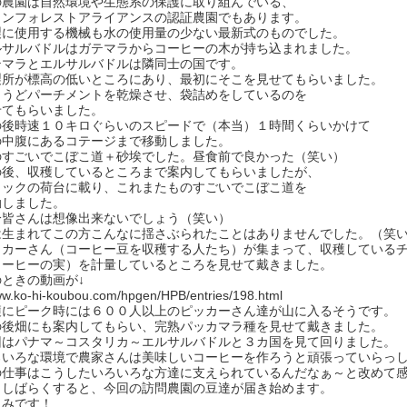
の農園は自然環境や生態系の保護に取り組んでいる、
インフォレストアライアンスの認証農園でもあります。
製に使用する機械も水の使用量の少ない最新式のものでした。
ルサルバドルはガテマラからコーヒーの木が持ち込まれました。
テマラとエルサルバドルは隣同士の国です。
製所が標高の低いところにあり、最初にそこを見せてもらいました。
ょうどパーチメントを乾燥させ、袋詰めをしているのを
せてもらいました。
の後時速１０キロぐらいのスピードで（本当）１時間くらいかけて
の中腹にあるコテージまで移動しました。
のすごいでこぼこ道＋砂埃でした。昼食前で良かった（笑い）
の後、収穫しているところまで案内してもらいましたが、
ラックの荷台に載り、これまたものすごいでこぼこ道を
動しました。
分皆さんは想像出来ないでしょう（笑い）
は生まれてこの方こんなに揺さぶられたことはありませんでした。（笑
ッカーさん（コーヒー豆を収穫する人たち）が集まって、収穫している
コーヒーの実）を計量しているところを見せて戴きました。
のときの動画が↓
ww.ko-hi-koubou.com/hpgen/HPB/entries/198.html
穫にピーク時には６００人以上のピッカーさん達が山に入るそうです。
の後畑にも案内してもらい、完熟パッカマラ種を見せて戴きました。
回はパナマ～コスタリカ～エルサルバドルと３カ国を見て回りました。
ろいろな環境で農家さんは美味しいコーヒーを作ろうと頑張っていらっ
の仕事はこうしたいろいろな方達に支えられているんだなぁ～と改めて
うしばらくすると、今回の訪問農園の豆達が届き始めます。
しみです！