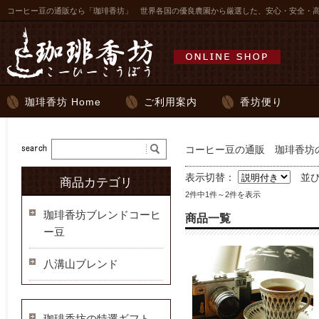
コーヒー豆の通販なら「珈琲香坊」 世界各国の優良農園から厳選した、安心・安全・
珈琲香坊 Home
ご利用案内
香坊便り
コーヒー豆の通販 珈琲香坊の
表示切替：
並
商品カテゴリ
2件中1件～2件を表示
珈琲香坊ブレンドコーヒ
商品一覧
ー豆
八溝山ブレンド
珈琲香坊の特選ギフト