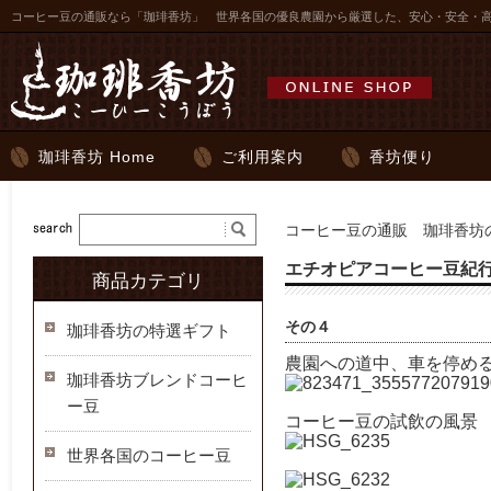
コーヒー豆の通販なら「珈琲香坊」 世界各国の優良農園から厳選した、安心・安全・
珈琲香坊 Home
ご利用案内
香坊便り
コーヒー豆の通販 珈琲香坊の
エチオピアコーヒー豆紀行2
商品カテゴリ
その４
珈琲香坊の特選ギフト
農園への道中、車を停め
珈琲香坊ブレンドコーヒ
ー豆
コーヒー豆の試飲の風景
世界各国のコーヒー豆