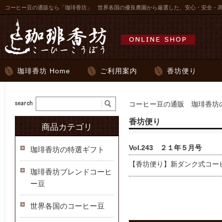
コーヒー豆の通販なら「珈琲香坊」 世界各国の優良農園から厳選した、安心・安全・
珈琲香坊 Home
ご利用案内
香坊便り
コーヒー豆の通販 珈琲香坊の
香坊便り
商品カテゴリ
Vol.243 ２１年５月号
珈琲香坊の特選ギフト
【香坊便り】新ダンク式コー
珈琲香坊ブレンドコーヒ
ー豆
世界各国のコーヒー豆