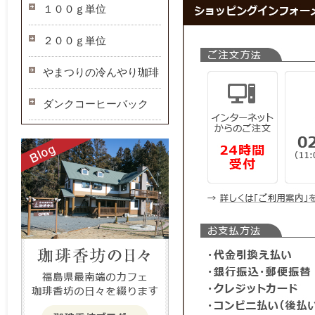
１００ｇ単位
２００ｇ単位
やまつりの冷んやり珈琲
ダンクコーヒーバック