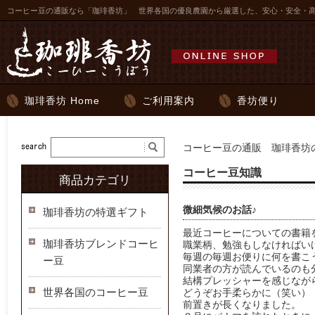
コーヒー豆の通販なら「珈琲香坊」 世界各国の優良農園から厳選した、安心・安全・
珈琲香坊 Home
ご利用案内
香坊便り
コーヒー豆の通販 珈琲香坊の
コーヒー豆知識
商品カテゴリ
微細気候のお話♪
珈琲香坊の特選ギフト
最近コーヒーについての書籍
珈琲香坊ブレンドコーヒ
職業柄、勉強もしなければい
毎週の毎週お便りに何を書こ
ー豆
同業者の方が読んでいるのも
結構プレッシャーを感じなが
世界各国のコーヒー豆
どうぞお手柔らかに（笑い）
前置きが長くなりました。