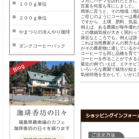
２月にパナマを訪れたときに
１００ｇ単位
言葉を何度も耳にしました。
簡単に言うと、その地域（地
ご存じのようにコーヒーは農
２００ｇ単位
ですから、土壌、肥料、気温
例えば、ある農園が毎年優れ
やまつりの冷んやり珈琲
この微細気候が大きく関わっ
身近なところでも、例えば誰
これは当然農家さんの努力も
ダンクコーヒーバック
がその農産物に適しているか
コーヒーでも同じ品種を育て
コーヒーを作ることができる
最近の例でいえば、エチオピ
いろいろな農園で栽培が始ま
気候特徴を生かして、いかに