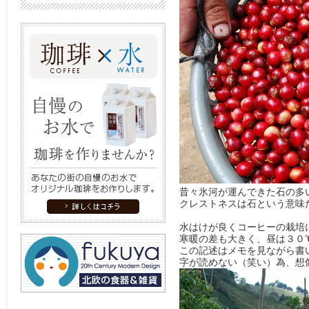
昔々氷河が運んできた石の多
クレストネスは石という意味
水はけが良くコーヒーの栽培
寒暖の差も大きく、昼は３０
この記述はメモを見ながら書
字が読めない（笑い）為、想