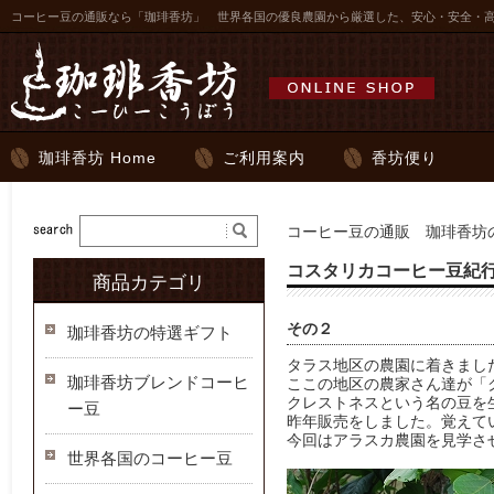
コーヒー豆の通販なら「珈琲香坊」 世界各国の優良農園から厳選した、安心・安全・
珈琲香坊 Home
ご利用案内
香坊便り
コーヒー豆の通販 珈琲香坊の
コスタリカコーヒー豆紀行2
商品カテゴリ
その２
珈琲香坊の特選ギフト
タラス地区の農園に着きまし
珈琲香坊ブレンドコーヒ
ここの地区の農家さん達が「
クレストネスという名の豆を
ー豆
昨年販売をしました。覚えて
今回はアラスカ農園を見学さ
世界各国のコーヒー豆