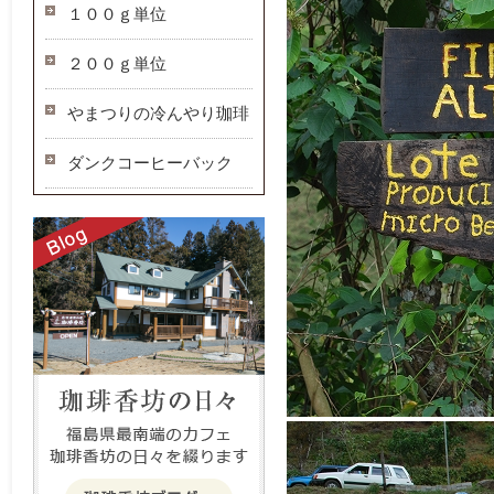
１００ｇ単位
２００ｇ単位
やまつりの冷んやり珈琲
ダンクコーヒーバック