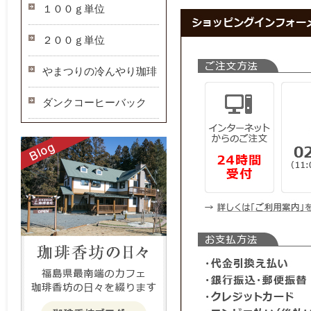
１００ｇ単位
２００ｇ単位
やまつりの冷んやり珈琲
ダンクコーヒーバック