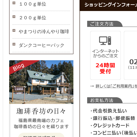
１００ｇ単位
２００ｇ単位
やまつりの冷んやり珈琲
ダンクコーヒーバック