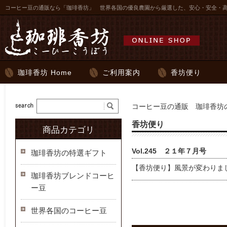
コーヒー豆の通販なら「珈琲香坊」 世界各国の優良農園から厳選した、安心・安全・
珈琲香坊 Home
ご利用案内
香坊便り
コーヒー豆の通販 珈琲香坊の
香坊便り
商品カテゴリ
Vol.245 ２１年７月号
珈琲香坊の特選ギフト
【香坊便り】風景が変わりま
珈琲香坊ブレンドコーヒ
ー豆
世界各国のコーヒー豆