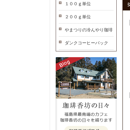
１００ｇ単位
２００ｇ単位
やまつりの冷んやり珈琲
ダンクコーヒーバック