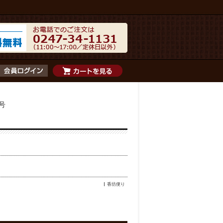
月号
香坊便り