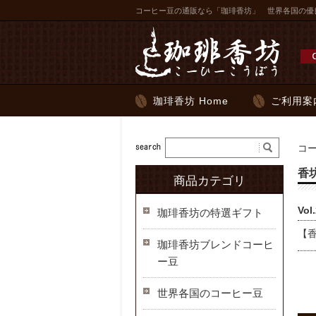
コーヒー豆の通販なら「珈琲香坊」 世界各国の優
珈琲香坊 Home
ご利用案
コ
香
商品カテゴリ
Vo
珈琲香坊の特選ギフト
【
珈琲香坊ブレンドコーヒ
ー豆
世界各国のコーヒー豆