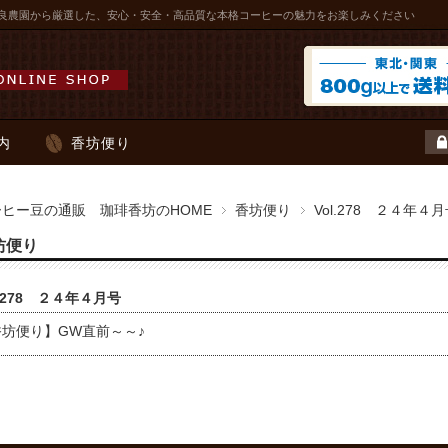
良農園から厳選した、安心・安全・高品質な本格コーヒーの魅力をお楽しみください
内
香坊便り
ーヒー豆の通販 珈琲香坊のHOME
香坊便り
Vol.278 ２４年４
坊便り
l.278 ２４年４月号
香坊便り】GW直前～～♪