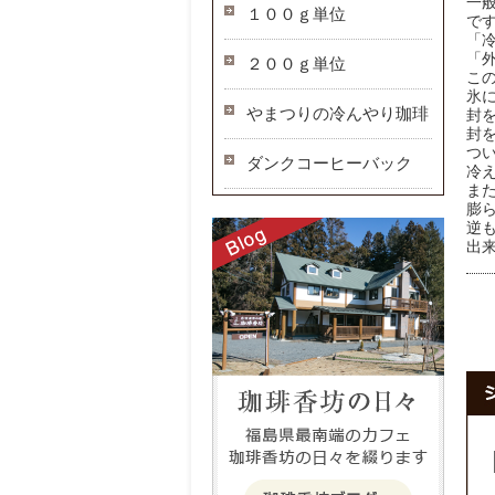
一
１００ｇ単位
で
「
「
２００ｇ単位
こ
氷
やまつりの冷んやり珈琲
封
封
つ
ダンクコーヒーバック
冷
ま
膨
逆も
出