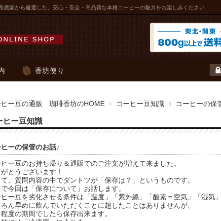
良農園から厳選した、安心・安全・高品質な本格コーヒーの魅力をお楽しみください
内
香坊便り
ーヒー豆の通販 珈琲香坊のHOME
コーヒー豆知識
コーヒーの保
ーヒー豆知識
ーヒーの保管のお話♪
ーヒー豆のお持ち帰り＆通販でのご注文が増えて来ました。
りがとうございます！
して、質問内容の中でダントツが「保存は？」というものです。
こで今回は「保存について」お話します。
ーヒー豆を劣化させる条件は「温度」「紫外線」「酸素＝空気」「湿気
ちろん早めに飲んでいただくことに超したことはありませんが、
る程度の期間でしたら保存出来ます。