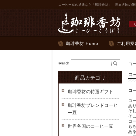
コーヒー豆の通販なら「珈琲香坊」 世界各国の優
珈琲香坊 Home
ご利用案
コ
コ
商品カテゴリ
コ
珈琲香坊の特選ギフト
コ
珈琲香坊ブレンドコーヒ
あ
そ
ー豆
そ
コ
世界各国のコーヒー豆
も
あ