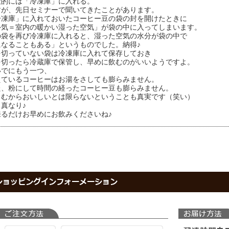
般的には「冷凍庫」に入れる。
すが、先日セミナーで聞いてきたことがあります。
冷凍庫」に入れておいたコーヒー豆の袋の封を開けたときに
外気＝室内の暖かい湿った空気」が袋の中に入ってしまいます。
の袋を再び冷凍庫に入れると、湿った空気の水分が袋の中で
になることもある」というものでした。納得♪
を切っていない袋は冷凍庫に入れて保存しておき
を切ったら冷蔵庫で保管し、早めに飲むのがいいようですよ。
いでにもう一つ、
えているコーヒーはお湯をさしても膨らみません。
た、粉にして時間の経ったコーヒー豆も膨らみません。
らむからおいしいとは限らないということも真実です（笑い）
真なり♪
来るだけお早めにお飲みくださいね♪