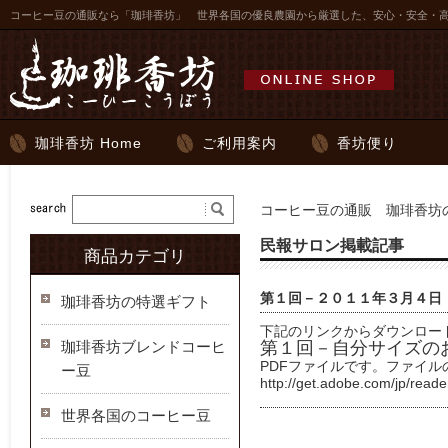
コーヒー豆の通販なら「珈琲香坊」 世界各国の優良農園から厳選した、安心・安全・
珈琲香坊 Home
ご利用案内
香坊便り
コーヒー豆の通販 珈琲香坊の
民報サロン掲載記事
商品カテゴリ
第１回－２０１１年３月４日
珈琲香坊の特選ギフト
下記のリンクからダウンロー
珈琲香坊ブレンドコーヒ
第１回－自分サイズの
PDFファイルです。ファイ
ー豆
http://get.adobe.com/jp/reade
世界各国のコーヒー豆