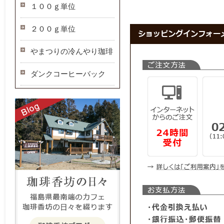
１００ｇ単位
２００ｇ単位
やまつりの冷んやり珈琲
ダンクコーヒーバック