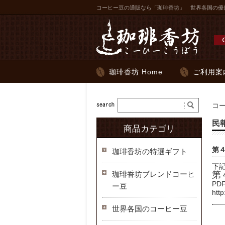
コーヒー豆の通販なら「珈琲香坊」 世界各国の優
珈琲香坊 Home
ご利用案
コ
民
商品カテゴリ
第
珈琲香坊の特選ギフト
下
珈琲香坊ブレンドコーヒ
第
P
ー豆
http
世界各国のコーヒー豆