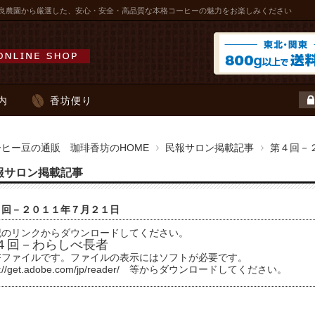
良農園から厳選した、安心・安全・高品質な本格コーヒーの魅力をお楽しみください
内
香坊便り
ーヒー豆の通販 珈琲香坊のHOME
民報サロン掲載記事
第４回－
報サロン掲載記事
４回－２０１１年７月２１日
記のリンクからダウンロードしてください。
４回－わらしべ長者
DFファイルです。ファイルの表示にはソフトが必要です。
://get.adobe.com/jp/reader/
等からダウンロードしてください。