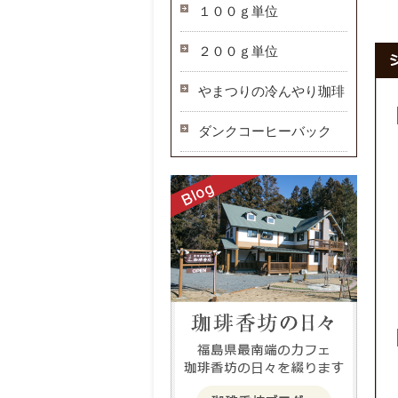
１００ｇ単位
２００ｇ単位
やまつりの冷んやり珈琲
ダンクコーヒーバック