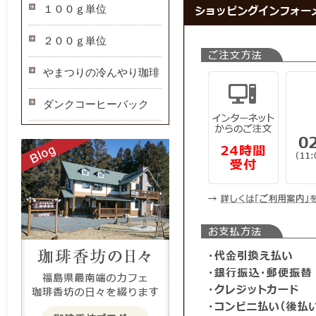
１００ｇ単位
２００ｇ単位
やまつりの冷んやり珈琲
ダンクコーヒーバック