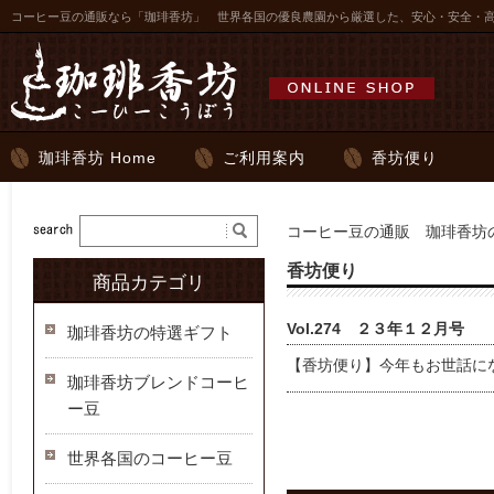
コーヒー豆の通販なら「珈琲香坊」 世界各国の優良農園から厳選した、安心・安全・
珈琲香坊 Home
ご利用案内
香坊便り
コーヒー豆の通販 珈琲香坊の
香坊便り
商品カテゴリ
Vol.274 ２３年１２月号
珈琲香坊の特選ギフト
【香坊便り】今年もお世話に
珈琲香坊ブレンドコーヒ
ー豆
世界各国のコーヒー豆