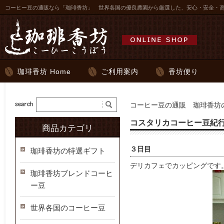
コーヒー豆の通販なら「珈琲香坊」 世界各国の優良農園から厳選した、安心・安全・
珈琲香坊 Home
ご利用案内
香坊便り
コーヒー豆の通販 珈琲香坊の
コスタリカコーヒー豆紀行2
商品カテゴリ
３日目
珈琲香坊の特選ギフト
デリカフェでカッピングです
珈琲香坊ブレンドコーヒ
ー豆
世界各国のコーヒー豆