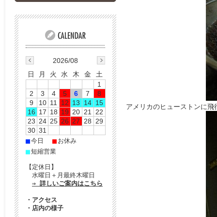
2026/08
日
月
火
水
木
金
土
1
2
3
4
5
6
7
8
9
10
11
12
13
14
15
アメリカのヒューストンに飛
16
17
18
19
20
21
22
23
24
25
26
27
28
29
30
31
■
■
今日
お休み
■
短縮営業
【定休日】
水曜日＋月最終木曜日
⇒ 詳しいご案内はこちら
・
アクセス
・
店内の様子