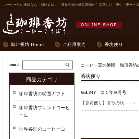
コーヒー豆の通販なら「珈琲香坊」 世界各国の優良農園から厳選した、安心・安全・
珈琲香坊 Home
ご利用案内
香坊便り
コーヒー豆の通販 珈琲香坊の
香坊便り
商品カテゴリ
Vol.247 ２１年９月号
珈琲香坊の特選ギフト
【香坊便り】食欲の秋～～♪
珈琲香坊ブレンドコーヒ
ー豆
世界各国のコーヒー豆