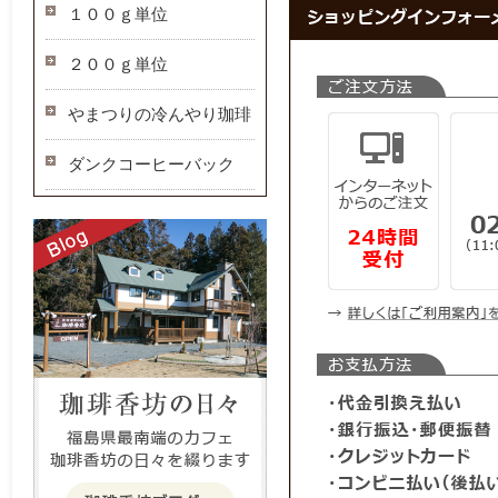
１００ｇ単位
２００ｇ単位
やまつりの冷んやり珈琲
ダンクコーヒーバック