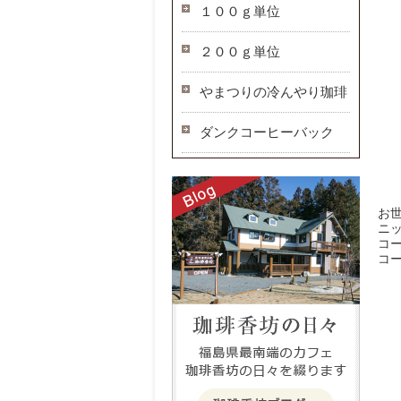
１００ｇ単位
２００ｇ単位
やまつりの冷んやり珈琲
ダンクコーヒーバック
お
ニ
コ
コ