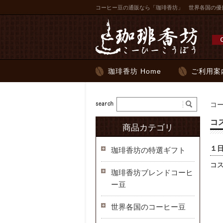
コーヒー豆の通販なら「珈琲香坊」 世界各国の優
珈琲香坊 Home
ご利用案
コ
コ
商品カテゴリ
１
珈琲香坊の特選ギフト
コ
珈琲香坊ブレンドコーヒ
ー豆
世界各国のコーヒー豆