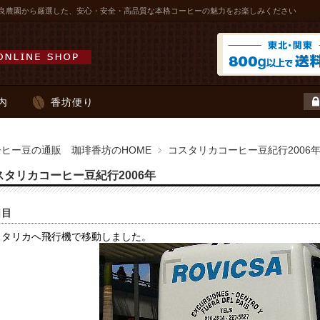
良農園から厳選した、安心・安全・高品質な本格コーヒーの魅力をお楽しみください
内
香坊便り
ーヒー豆の通販 珈琲香坊のHOME
コスタリカコーヒー豆紀行2006
スタリカコーヒー豆紀行2006年
日目
スタリカへ飛行機で移動しました。