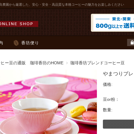
良農園から厳選した、安心・安全・高品質な本格コーヒーの魅力をお楽しみください
内
香坊便り
ーヒー豆の通販 珈琲香坊のHOME
珈琲香坊ブレンドコーヒー豆
やまつりブレ
価格:
豆or粉：
数量: