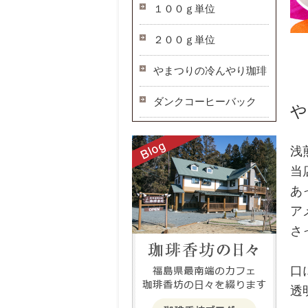
１００ｇ単位
２００ｇ単位
やまつりの冷んやり珈琲
ダンクコーヒーバック
や
浅
当
あ
ア
さ
口
透