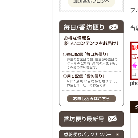
フ
当
酸
苦
香
コ
ph