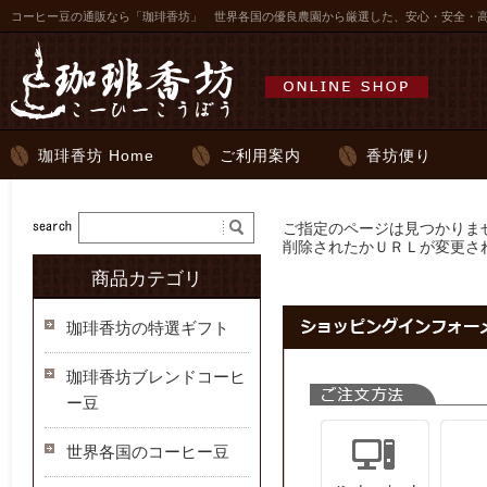
コーヒー豆の通販なら「珈琲香坊」 世界各国の優良農園から厳選した、安心・安全・
珈琲香坊 Home
ご利用案内
香坊便り
ご指定のページは見つかりま
削除されたかＵＲＬが変更さ
商品カテゴリ
珈琲香坊の特選ギフト
珈琲香坊ブレンドコーヒ
ー豆
世界各国のコーヒー豆