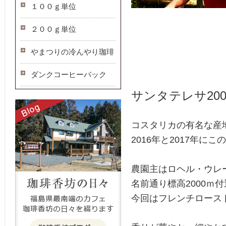
１００ｇ単位
２００ｇ単位
やまつりの冷んやり珈琲
ダンクコーヒーバック
サンタテレサ200
コスタリカの有名な産
2016年と2017年に
農園主はロヘル・ウレ
名前通り標高2000ｍ
今回はフレンチロース